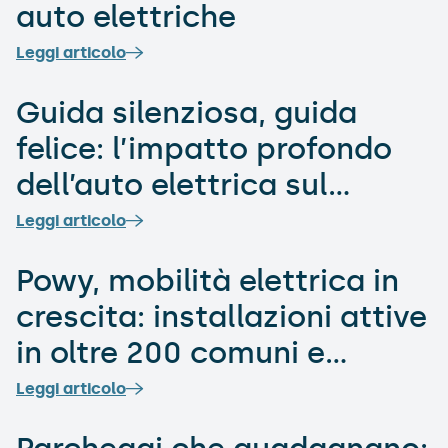
auto elettriche
Leggi articolo
Guida silenziosa, guida
felice: l’impatto profondo
dell’auto elettrica sul
benessere di guida
Leggi articolo
Powy, mobilità elettrica in
crescita: installazioni attive
in oltre 200 comuni e
accelerazione dei risultati
Leggi articolo
nel primo semestre 2025