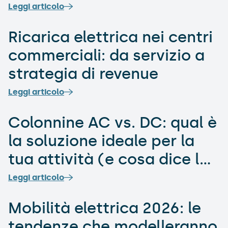
di ricarica nelle Dolomiti di
Leggi articolo
Brenta
Ricarica elettrica nei centri
commerciali: da servizio a
strategia di revenue
Leggi articolo
Colonnine AC vs. DC: qual è
la soluzione ideale per la
tua attività (e cosa dice la
normativa vigente)
Leggi articolo
Mobilità elettrica 2026: le
tendenze che modelleranno