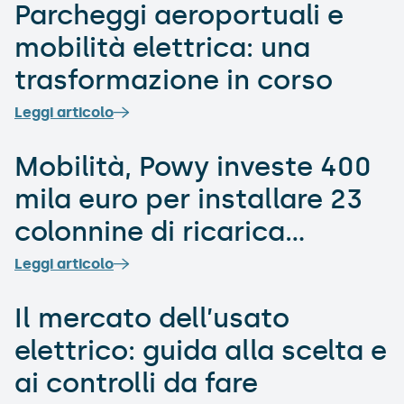
Parcheggi aeroportuali e
mobilità elettrica: una
trasformazione in corso
Leggi articolo
Mobilità, Powy investe 400
mila euro per installare 23
colonnine di ricarica
pubblica a Roma
Leggi articolo
Il mercato dell’usato
elettrico: guida alla scelta e
ai controlli da fare