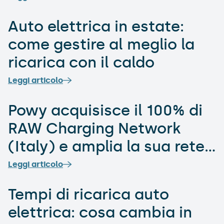
Auto elettrica in estate:
come gestire al meglio la
ricarica con il caldo
Leggi articolo
​​Powy acquisisce il 100% di
RAW Charging Network
(Italy) e amplia la sua rete
con 138 nuovi punti di
Leggi articolo
ricarica elettrica nei
Tempi di ricarica auto
principali
elettrica: cosa cambia in
outlet McArthurGlen e