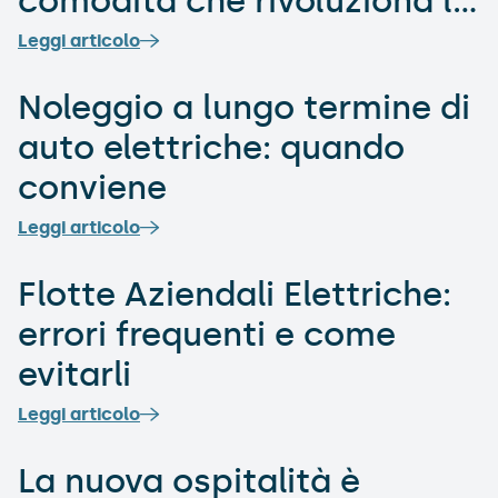
comodità che rivoluziona la
routine
Leggi articolo
Noleggio a lungo termine di
auto elettriche: quando
conviene
Leggi articolo
Flotte Aziendali Elettriche:
errori frequenti e come
evitarli
Leggi articolo
La nuova ospitalità è