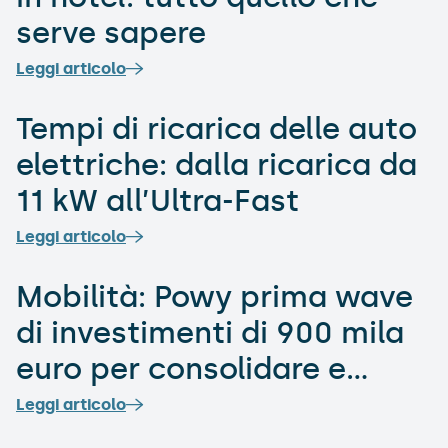
serve sapere
Leggi articolo
Tempi di ricarica delle auto
elettriche: dalla ricarica da
11 kW all’Ultra-Fast
Leggi articolo
Mobilità: Powy prima wave
di investimenti di 900 mila
euro per consolidare e
ampliare la ricarica
Leggi articolo
pubblica a Milano