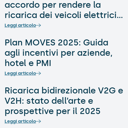
accordo per rendere la
ricarica dei veicoli elettrici
più efficiente e accessibile
Leggi articolo
Plan MOVES 2025: Guida
agli incentivi per aziende,
hotel e PMI
Leggi articolo
Ricarica bidirezionale V2G e
V2H: stato dell’arte e
prospettive per il 2025
Leggi articolo