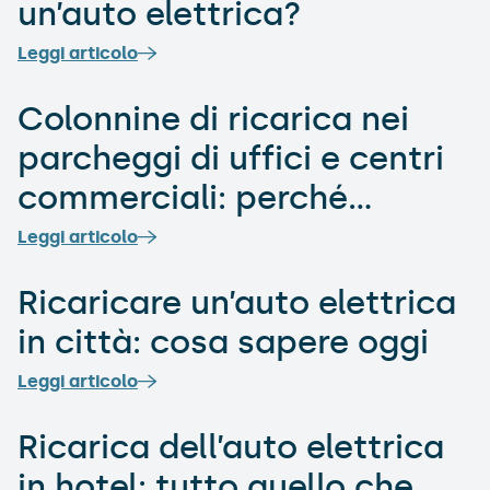
un’auto elettrica?
Leggi articolo
Colonnine di ricarica nei
parcheggi di uffici e centri
commerciali: perché
convengono
Leggi articolo
Ricaricare un’auto elettrica
in città: cosa sapere oggi
Leggi articolo
Ricarica dell’auto elettrica
in hotel: tutto quello che