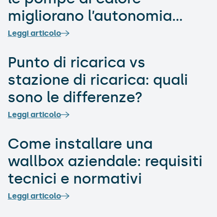
migliorano l’autonomia
invernale
Leggi articolo
Punto di ricarica vs
stazione di ricarica: quali
sono le differenze?
Leggi articolo
Come installare una
wallbox aziendale: requisiti
tecnici e normativi
Leggi articolo