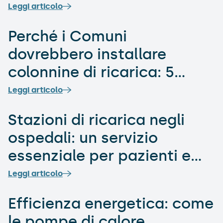
Leggi articolo
Perché i Comuni
dovrebbero installare
colonnine di ricarica: 5
motivi strategici
Leggi articolo
Stazioni di ricarica negli
ospedali: un servizio
essenziale per pazienti e
personale
Leggi articolo
Efficienza energetica: come
le pompe di calore