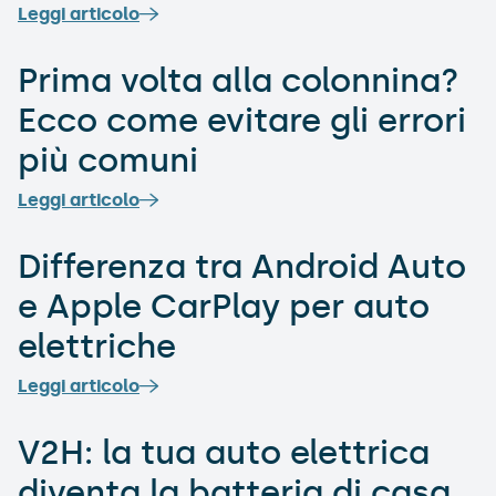
domani
Leggi articolo
Prima volta alla colonnina?
Ecco come evitare gli errori
più comuni
Leggi articolo
Differenza tra Android Auto
e Apple CarPlay per auto
elettriche
Leggi articolo
V2H: la tua auto elettrica
diventa la batteria di casa