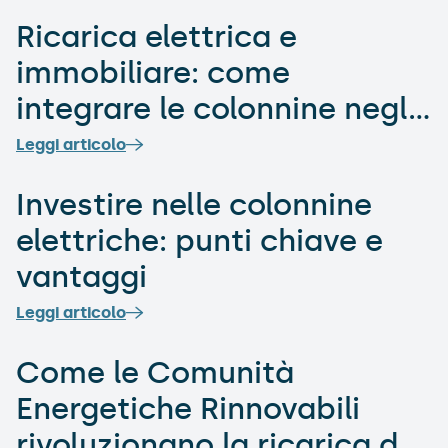
Ricarica elettrica e
immobiliare: come
integrare le colonnine negli
edifici
Leggi articolo
Investire nelle colonnine
elettriche: punti chiave e
vantaggi
Leggi articolo
Come le Comunità
Energetiche Rinnovabili
rivoluzionano la ricarica dei