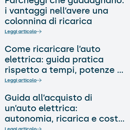
Parcheggi che guadagnano:
i vantaggi nell’avere una
colonnina di ricarica
Leggi articolo
Come ricaricare l’auto
elettrica: guida pratica
rispetto a tempi, potenze e
soluzioni
Leggi articolo
Guida all’acquisto di
un’auto elettrica:
autonomia, ricarica e costi
totali
Leggi articolo