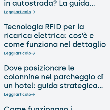
in autostrada? La guida
completa
Leggi articolo
Tecnologia RFID per la
ricarica elettrica: cos’è e
come funziona nel dettaglio
Leggi articolo
Dove posizionare le
colonnine nel parcheggio di
un hotel: guida strategica
B2B
Leggi articolo
Come funzionano i