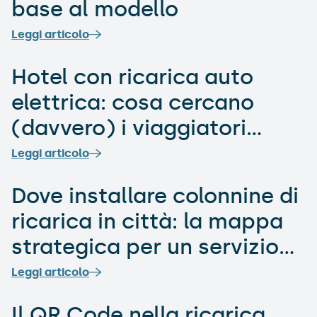
base al modello
Promos
Leggi articolo
Hotel con ricarica auto
elettrica: cosa cercano
(davvero) i viaggiatori
oggi?
Leggi articolo
Dove installare colonnine di
ricarica in città: la mappa
strategica per un servizio
che funziona
Leggi articolo
Il QR Code nella ricarica