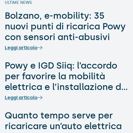
ULTIME NEWS
Bolzano, e-mobility: 35
nuovi punti di ricarica Powy
con sensori anti-abusivi
Leggi articolo
Powy e IGD Siiq: l’accordo
per favorire la mobilità
elettrica e l’installazione di
stazioni di ricarica in alcuni
Leggi articolo
centri commerciali
Quanto tempo serve per
ricaricare un’auto elettrica