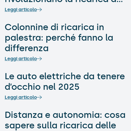
veicoli elettrici
Leggi articolo
Colonnine di ricarica in
palestra: perché fanno la
differenza
Leggi articolo
Le auto elettriche da tenere
d’occhio nel 2025
Leggi articolo
Distanza e autonomia: cosa
sapere sulla ricarica delle