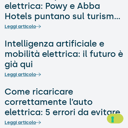
elettrica: Powy e Abba
Hotels puntano sul turismo
sostenibile
Leggi articolo
Intelligenza artificiale e
mobilità elettrica: il futuro è
già qui
Leggi articolo
Come ricaricare
correttamente l’auto
elettrica: 5 errori da evitare
Leggi articolo