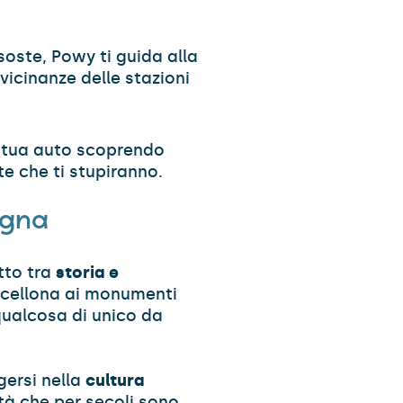
soste, Powy ti guida alla
 vicinanze delle stazioni
la tua auto scoprendo
te che ti stupiranno.
pagna
tto tra
storia e
arcellona ai monumenti
 qualcosa di unico da
ersi nella
cultura
ttà che per secoli sono