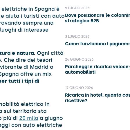
o elettriche in Spagna è
9 LUGLIO 2026
Dove posizionare le colonnin
e aiuta i turisti con auto
strategica B2B
trovando sempre una
 luoghi di interesse
3 LUGLIO 2026
Come funzionano i pagamenti
tura e natura.
Ogni città
 Che dire dei tesori
24 GIUGNO 2026
 vibrante di Madrid o
Parcheggi e ricarica veloce:
automobilisti
 Spagna offre un mix
per tutti i tipi di
17 GIUGNO 2026
Ricarica in hotel: quanto co
ricettive?
obilità elettrica in
 sul territorio sta
 più di
20 mila
a giugno
aggi con auto elettriche