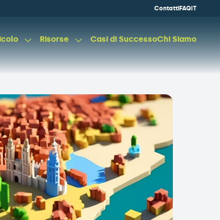
Contatti
FAQ
IT
icolo
Risorse
Casi di Successo
Chi Siamo