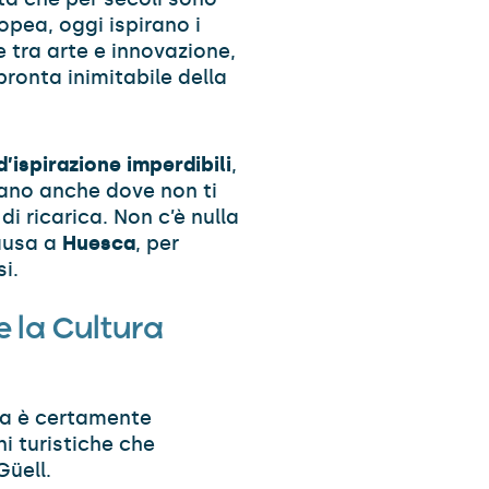
opea, oggi ispirano i
 tra arte e innovazione,
pronta inimitabile della
d’ispirazione imperdibili
,
rano anche dove non ti
i ricarica. Non c’è nulla
ausa a
Huesca
, per
si.
e la Cultura
na è certamente
ni turistiche che
Güell.