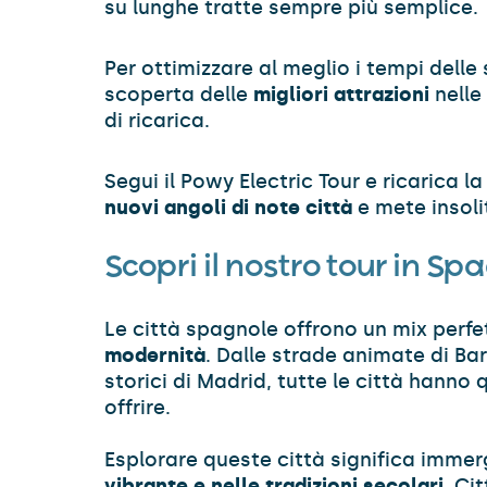
su lunghe tratte sempre più semplice.
Per ottimizzare al meglio i tempi delle 
scoperta delle
migliori attrazioni
nelle
di ricarica.
Segui il Powy Electric Tour e ricarica 
nuovi angoli di note città
e mete insoli
Scopri il nostro tour in S
Le città spagnole offrono un mix perfe
modernità
. Dalle strade animate di B
storici di Madrid, tutte le città hanno
offrire.
Esplorare queste città significa immerg
vibrante e nelle tradizioni secolari
. Ci