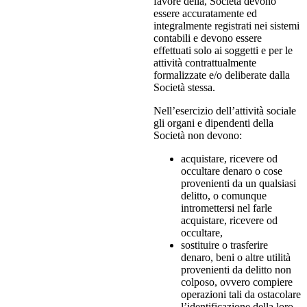
favore della, Società devono
essere accuratamente ed
integralmente registrati nei sistemi
contabili e devono essere
effettuati solo ai soggetti e per le
attività contrattualmente
formalizzate e/o deliberate dalla
Società stessa.
Nell’esercizio dell’attività sociale
gli organi e dipendenti della
Società non devono:
acquistare, ricevere od
occultare denaro o cose
provenienti da un qualsiasi
delitto, o comunque
intromettersi nel farle
acquistare, ricevere od
occultare,
sostituire o trasferire
denaro, beni o altre utilità
provenienti da delitto non
colposo, ovvero compiere
operazioni tali da ostacolare
l’identificazione della loro