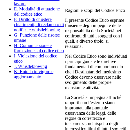
lavoro
E. Modalità di attuazione
Ragioni e scopi del Codice Etico
del codice etico
F. Diritto di chiedere
Il presente Codice Etico esprime
chiarimenti, di reclamo o di
l’insieme degli impegni e delle
notifica e whistleblowing
responsabilità della Società nei
G. Funzione delle risorse
confronti di tutti i soggetti con i
umane
quali, a diverso titolo, si
H. Comunicazione e
relaziona.
formazione sul codice etico
I. Violazione del codice
Nel Codice Etico sono individuati
etico
i principi guida e le direttive
J. Whistleblowing
fondamentali di comportamento
K. Entrata in vigore e
che i Destinatari del medesimo
aggiornamento
Codice devono osservare nello
svolgimento delle proprie
mansioni e attività.
La Società si impegna affinché i
rapporti con l’esterno siano
improntati alla puntuale
osservanza delle leggi, delle
regole di correttezza e
trasparenza, nel rispetto degli
interessi legittimi di tutti i soggetti