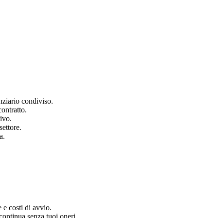
nziario condiviso.
contratto.
ivo.
settore.
a.
e costi di avvio.
continua senza tuoi oneri.