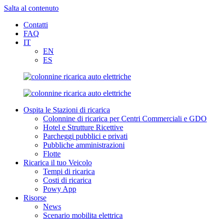
Salta al contenuto
Contatti
FAQ
IT
EN
ES
Ospita le Stazioni di ricarica
Colonnine di ricarica per Centri Commerciali e GDO
Hotel e Strutture Ricettive
Parcheggi pubblici e privati
Pubbliche amministrazioni
Flotte
Ricarica il tuo Veicolo
Tempi di ricarica
Costi di ricarica
Powy App
Risorse
News
Scenario mobilita elettrica