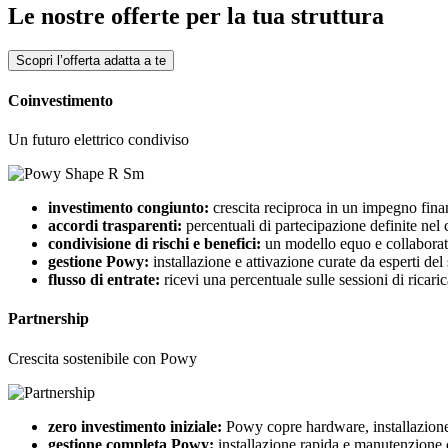
Le nostre
offerte
per la tua struttura
Scopri l’offerta adatta a te
Coinvestimento
Un futuro elettrico condiviso
investimento congiunto:
crescita reciproca in un impegno fina
accordi trasparenti:
percentuali di partecipazione definite nel 
condivisione di rischi e benefici:
un modello equo e collaborat
gestione Powy:
installazione e attivazione curate da esperti del 
flusso di entrate:
ricevi una percentuale sulle sessioni di ricaric
Partnership
Crescita sostenibile con Powy
zero investimento iniziale:
Powy copre hardware, installazione 
gestione completa Powy:
installazione rapida e manutenzione 