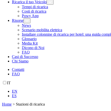
Ricarica il tuo Veicolo
Tempi di ricarica
Costi di ricarica
Powy App
Risorse
News
Scenario mobilita elettrica
Installare colonnine di ricarica per hotel: una guida comp
Glossario
Media Kit
Dicono di Noi
FAQ
Casi di Successo
Chi Siamo
Contatti
FAQ
IT
EN
ES
Home
>
Stazioni di ricarica