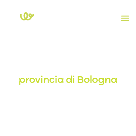
Home
>
Emilia-romagna
>
Bologna
Stazioni di ricarica in
provincia di Bologna
Esplora la mappa delle stazioni di ricarica elettrica nella
provincia di Bologna. Clicca su ogni punto per visualizzare
la potenza, il tipo di presa e l’indirizzo. Per controllare la
disponibilità in tempo reale delle colonnine, scarica l’app
Powy Charge
.