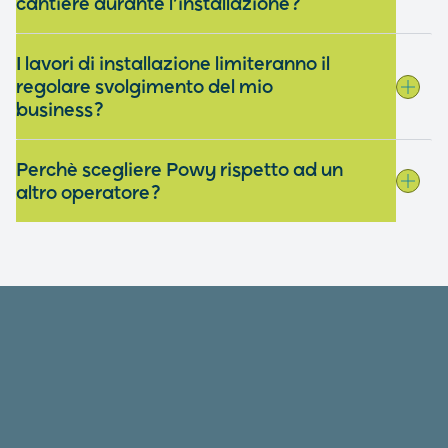
cantiere durante l’installazione?
I lavori di installazione limiteranno il
regolare svolgimento del mio
business?
Perchè scegliere Powy rispetto ad un
altro operatore?