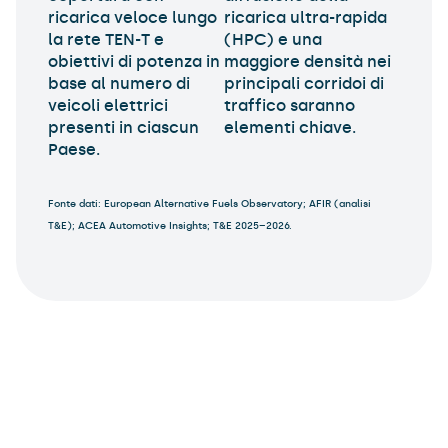
ricarica veloce lungo
ricarica ultra-rapida
la rete TEN-T e
(HPC) e una
obiettivi di potenza in
maggiore densità nei
base al numero di
principali corridoi di
veicoli elettrici
traffico saranno
presenti in ciascun
elementi chiave.
Paese.
Fonte dati: European Alternative Fuels Observatory; AFIR (analisi
T&E); ACEA Automotive Insights; T&E 2025–2026.