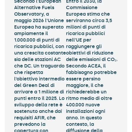
Secondo l’European
Entro il 2030, la
Alternative Fuels
Commissione
Observatory, a
Europea stima che
maggio 2026 l’Unione
serviranno circa 3,5
Europea ha superato
milioni di punti di
ampiamente il
ricarica pubblici
1.000.000 di punti di
nell’UE per
ricarica pubblici, con
raggiungere gli
una crescita costante
obiettivi di riduzione
sia delle stazioni AC
delle emissioni di CO₂.
che DC. Un traguardo
Secondo ACEA, il
che rispetta
fabbisogno potrebbe
l’obiettivo intermedio
essere persino
del Green Deal di
maggiore, il che
arrivare a 1 milione di
richiederebbe un
punti entro il 2025. Lo
ritmo medio di oltre
sviluppo della rete è
400.000 nuove
sostenuto anche dai
installazioni ogni
requisiti AFIR, che
anno. In questo
prevedono la
contesto, la
copertura con
diffusione della