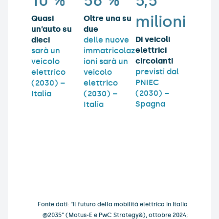
10
%
56
%
5,5
milioni
Quasi
Oltre una su
un’auto su
due
Di veicoli
dieci
delle nuove
elettrici
sarà un
immatricolaz
circolanti
veicolo
ioni sarà un
previsti dal
elettrico
veicolo
PNIEC
(2030) –
elettrico
(2030) –
Italia
(2030) –
Spagna
Italia
Fonte dati: “Il futuro della mobilità elettrica in Italia
@2035” (Motus‑E e PwC Strategy&), ottobre 2024;