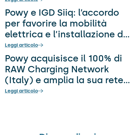
Powy e IGD Siiq: l’accordo
per favorire la mobilità
elettrica e l’installazione di
stazioni di ricarica in alcuni
Leggi articolo
centri commerciali
​​Powy acquisisce il 100% di
RAW Charging Network
(Italy) e amplia la sua rete
con 138 nuovi punti di
Leggi articolo
ricarica elettrica nei
principali
outlet McArthurGlen e
Promos