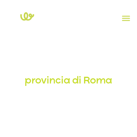
Home
>
Lazio
>
Roma
Stazioni di ricarica in
provincia di Roma
Esplora la mappa delle stazioni di ricarica elettrica nella
provincia di Roma. Clicca su ogni punto per visualizzare la
potenza, il tipo di presa e l’indirizzo. Per controllare la
disponibilità in tempo reale delle colonnine, scarica l’app
Powy Charge
.