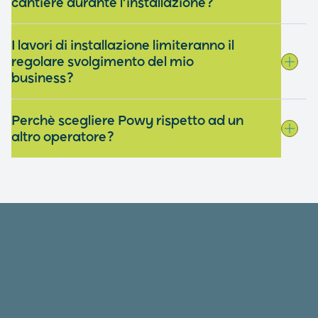
cantiere durante l’installazione?
I lavori di installazione limiteranno il
regolare svolgimento del mio
business?
Perchè scegliere Powy rispetto ad un
altro operatore?