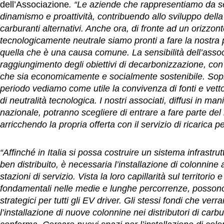
dell’Associazione
. “Le aziende che rappresentiamo da 
dinamismo e proattività, contribuendo allo sviluppo della 
carburanti alternativi. Anche ora, di fronte ad un orizzon
tecnologicamente neutrale siamo pronti a fare la nostra 
quella che è una causa comune. La sensibilità dell’associa
raggiungimento degli obiettivi di decarbonizzazione, con
che sia economicamente e socialmente sostenibile. Sopra
periodo vediamo come utile la convivenza di fonti e vett
di neutralità tecnologica. I nostri associati, diffusi in mani
nazionale, potranno scegliere di entrare a fare parte de
arricchendo la propria offerta con il servizio di ricarica per 
“Affinché in Italia si possa costruire un sistema infrastrutt
ben distribuito, è necessaria l’installazione di colonnine 
stazioni di servizio. Vista la loro capillarità sul territorio
fondamentali nelle medie e lunghe percorrenze, possono 
strategici per tutti gli EV driver. Gli stessi fondi che ve
l’installazione di nuove colonnine nei distributori di car