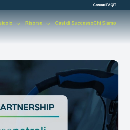
Contatti
FAQ
IT
Veicolo
Risorse
Casi di Successo
Chi Siamo