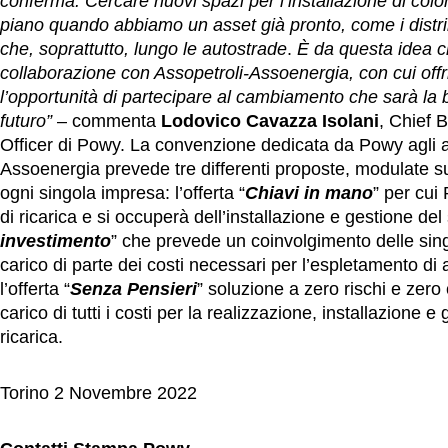
conferma. Cercare nuovi spazi per l’installazione di col
piano quando abbiamo un asset già pronto, come i distribu
che, soprattutto, lungo le autostrade
.
È da questa idea c
collaborazione con Assopetroli-Assoenergia, con cui offr
l’opportunità di partecipare al cambiamento che sarà la b
futuro”
– commenta
Lodovico Cavazza Isolani
, Chief 
Officer di Powy. La convenzione dedicata da Powy agli as
Assoenergia prevede tre differenti proposte, modulate su
ogni singola impresa: l’offerta “
Chiavi in mano
” per cui
di ricarica e si occuperà dell’installazione e gestione del s
investimento
” che prevede un coinvolgimento delle sin
carico di parte dei costi necessari per l’espletamento di a
l’offerta “
Senza Pensieri
” soluzione a zero rischi e zero
carico di tutti i costi per la realizzazione, installazione e
ricarica.
Torino 2 Novembre 2022