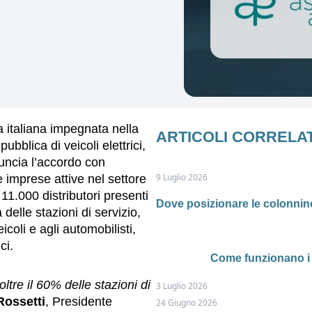
a italiana impegnata nella
ARTICOLI CORRELAT
ubblica di veicoli elettrici,
uncia l’accordo con
9 Luglio 2026
e imprese attive nel settore
e 11.000 distributori presenti
Dove posizionare le colonnine
 delle stazioni di servizio,
icoli e agli automobilisti,
ci.
Come funzionano i 
tre il 60% delle stazioni di
3 Luglio 2026
Rossetti
, Presidente
24 Giugno 2026