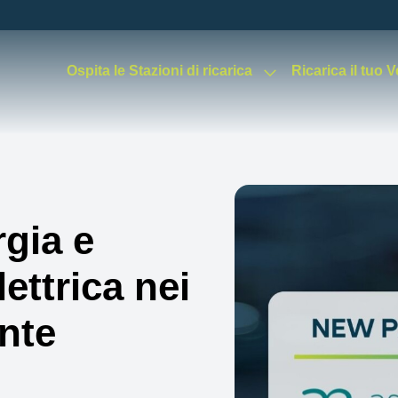
Ospita le Stazioni di ricarica
Ricarica il tuo 
gia e
ettrica nei
nte