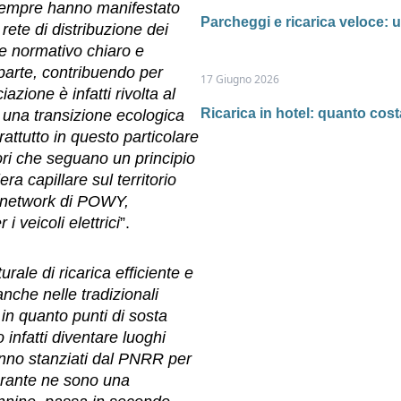
sempre hanno manifestato
Parcheggi e ricarica veloce: u
rete di distribuzione dei
te normativo chiaro e
parte, contribuendo per
17 Giugno 2026
zione è infatti rivolta al
Ricarica in hotel: quanto costa
 una transizione ecologica
ttutto in questo particolare
ori che seguano un principio
era capillare sul territorio
l network di POWY,
i veicoli elettrici
”.
urale di ricarica efficiente e
anche nelle tradizionali
 e in quanto punti di sosta
infatti diventare luoghi
rranno stanziati dal PNRR per
burante ne sono una