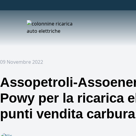
09 Novembre 2022
Assopetroli-Assoener
Powy per la ricarica el
punti vendita carbura