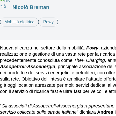
Nicolò Brentan
Mobilità elettrica
Powy
Nuova alleanza nel settore della mobilità:
Powy
, aziend
realizzazione e gestione di una vasta rete per la ricarica p
precedentemente conosciuta come
TheF Charging
, ann
Assopetroli-Assoenergia
, principale associazione dell
dei prodotti e dei servizi energetici e petroliferi, con oltr
sulla rete. Obiettivo dell’intesa è ampliare l’attuale offerta
già oggi location attrezzate per molti servizi dedicati ai ve
con il servizio di ricarica fast e ultra-fast per veicoli elettri
“
Gli associati di Assopetroli-Assoenergia rappresentano ol
servizio collocate sulle strade italiane”
dichiara
Andrea 