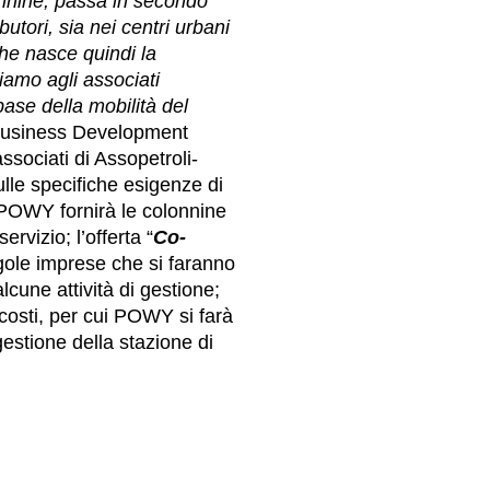
onnine, passa in secondo
tori, sia nei centri urbani
he nasce quindi la
iamo agli associati
ase della mobilità del
Business Development
sociati di Assopetroli-
lle specifiche esigenze di
 POWY fornirà le colonnine
ervizio; l’offerta “
Co-
gole imprese che si faranno
lcune attività di gestione;
 costi, per cui POWY si farà
 gestione della stazione di