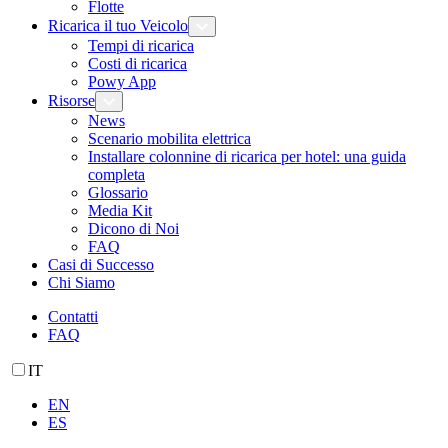
Flotte
Ricarica il tuo Veicolo
Tempi di ricarica
Costi di ricarica
Powy App
Risorse
News
Scenario mobilita elettrica
Installare colonnine di ricarica per hotel: una guida
completa
Glossario
Media Kit
Dicono di Noi
FAQ
Casi di Successo
Chi Siamo
Contatti
FAQ
IT
EN
ES