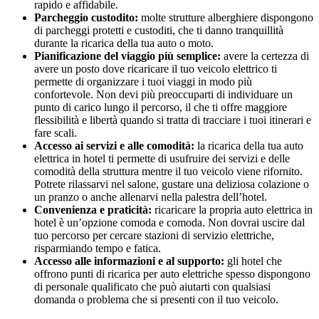
rapido e affidabile.
Parcheggio custodito:
molte strutture alberghiere dispongono
di parcheggi protetti e custoditi, che ti danno tranquillità
durante la ricarica della tua auto o moto.
Pianificazione del viaggio più semplice:
avere la certezza di
avere un posto dove ricaricare il tuo veicolo elettrico ti
permette di organizzare i tuoi viaggi in modo più
confortevole. Non devi più preoccuparti di individuare un
punto di carico lungo il percorso, il che ti offre maggiore
flessibilità e libertà quando si tratta di tracciare i tuoi itinerari e
fare scali.
Accesso ai servizi e alle comodità:
la ricarica della tua auto
elettrica in hotel ti permette di usufruire dei servizi e delle
comodità della struttura mentre il tuo veicolo viene rifornito.
Potrete rilassarvi nel salone, gustare una deliziosa colazione o
un pranzo o anche allenarvi nella palestra dell’hotel.
Convenienza e praticità:
ricaricare la propria auto elettrica in
hotel è un’opzione comoda e comoda. Non dovrai uscire dal
tuo percorso per cercare stazioni di servizio elettriche,
risparmiando tempo e fatica.
Accesso alle informazioni e al supporto:
gli hotel che
offrono punti di ricarica per auto elettriche spesso dispongono
di personale qualificato che può aiutarti con qualsiasi
domanda o problema che si presenti con il tuo veicolo.