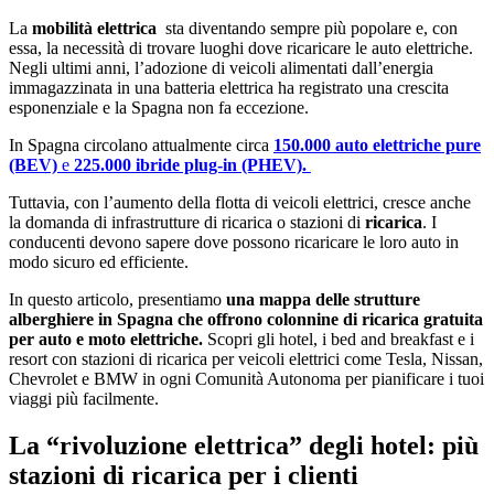
La
mobilità elettrica
sta diventando sempre più popolare e, con
essa, la necessità di trovare luoghi dove ricaricare le auto elettriche.
Negli ultimi anni, l’adozione di veicoli alimentati dall’energia
immagazzinata in una batteria elettrica ha registrato una crescita
esponenziale e la Spagna non fa eccezione.
In Spagna circolano attualmente circa
150.000 auto elettriche pure
(BEV)
e
225.000 ibride plug-in (PHEV).
Tuttavia, con l’aumento della flotta di veicoli elettrici, cresce anche
la domanda di infrastrutture di ricarica o stazioni di
ricarica
. I
conducenti devono sapere dove possono ricaricare le loro auto in
modo sicuro ed efficiente.
In questo articolo, presentiamo
una mappa delle strutture
alberghiere in Spagna che offrono colonnine di ricarica gratuita
per auto e moto elettriche.
Scopri gli hotel, i bed and breakfast e i
resort con stazioni di ricarica per veicoli elettrici come Tesla, Nissan,
Chevrolet e BMW in ogni Comunità Autonoma per pianificare i tuoi
viaggi più facilmente.
La “rivoluzione elettrica” degli hotel: più
stazioni di ricarica per i clienti