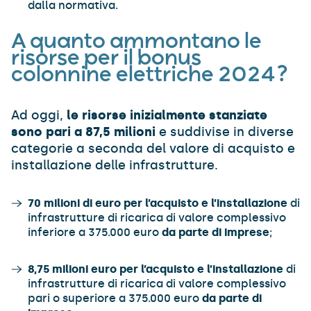
dalla normativa.
A quanto ammontano le
risorse per il bonus
colonnine elettriche 2024?
Ad oggi,
le risorse inizialmente stanziate
sono pari a 87,5 milioni
e suddivise in diverse
categorie a seconda del valore di acquisto e
installazione delle infrastrutture.
70 milioni di euro
per l’acquisto e l’installazione
di
infrastrutture di ricarica di valore complessivo
inferiore a 375.000 euro
da parte di imprese
;
8,75 milioni
euro
per l’acquisto e l’installazione
di
infrastrutture di ricarica di valore complessivo
pari o superiore a 375.000 euro
da parte di