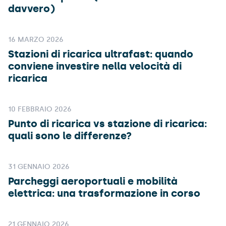
davvero)
16 MARZO 2026
Stazioni di ricarica ultrafast: quando
conviene investire nella velocità di
ricarica
10 FEBBRAIO 2026
Punto di ricarica vs stazione di ricarica:
quali sono le differenze?
31 GENNAIO 2026
Parcheggi aeroportuali e mobilità
elettrica: una trasformazione in corso
21 GENNAIO 2026