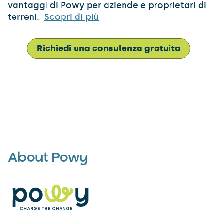
vantaggi di Powy per aziende e proprietari di
terreni.
Scopri di più
Richiedi una consulenza gratuita
About Powy