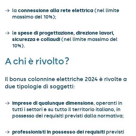
la
connessione alla rete elettrica
(nel limite
massimo del 10%);
le
spese di progettazione, direzione lavori,
sicurezza e collaudi
(nel limite massimo del
10%).
A chi è rivolto?
Il bonus colonnine elettriche 2024 è rivolte a
due tipologie di soggetti:
imprese di qualunque dimensione
, operanti in
tutti i settori e su tutto il territorio italiano, in
possesso dei requisiti previsti dalla normativa;
professionisti in possesso dei requisiti
previsti