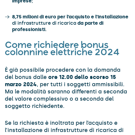
imprese
;
8,75 milioni di euro
per l’acquisto e l’installazione
di infrastrutture di ricarica
da parte di
professionisti.
Come richiedere bonus
colonnine elettriche 2024
È già possibile procedere con la domanda
del bonus dalle
ore 12.00 dello scorso 15
marzo 2024
, per tutti i soggetti ammissibili.
Ma le modalità saranno differenti a seconda
del valore complessivo o a seconda del
soggetto richiedente.
Se la richiesta è inoltrata per l’acquisto e
l’installazione di infrastrutture di ricarica di