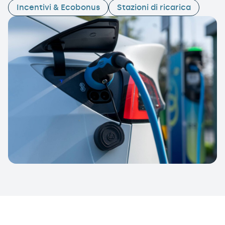
Incentivi & Ecobonus
Stazioni di ricarica