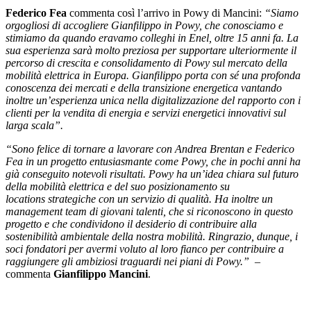
Federico Fea
commenta così l’arrivo in Powy di Mancini:
“Siamo
orgogliosi di accogliere Gianfilippo in Powy, che conosciamo e
stimiamo da quando eravamo colleghi in Enel, oltre 15 anni fa. La
sua esperienza sarà molto preziosa per supportare ulteriormente il
percorso di crescita e consolidamento di Powy sul mercato della
mobilità elettrica in Europa.
Gianfilippo porta con sé una profonda
conoscenza dei mercati e della transizione energetica vantando
inoltre un’esperienza unica nella digitalizzazione del rapporto con i
clienti per la vendita di energia e servizi energetici innovativi sul
larga scala”.
“Sono felice di tornare a lavorare con Andrea Brentan e Federico
Fea in un progetto entusiasmante come Powy, che in pochi anni ha
già conseguito notevoli risultati. Powy ha un’idea chiara sul futuro
della mobilità elettrica e del suo posizionamento su
locations strategiche con un servizio di qualità. Ha inoltre un
management team di giovani talenti, che si riconoscono in questo
progetto e che condividono il desiderio di contribuire alla
sostenibilità ambientale della nostra mobilità.
Ringrazio, dunque, i
soci fondatori per avermi voluto al loro fianco per contribuire a
raggiungere gli ambiziosi traguardi nei piani di Powy.”
–
commenta
Gianfilippo Mancini
.