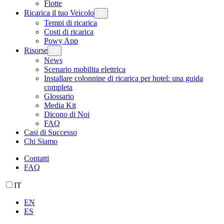
Flotte
Ricarica il tuo Veicolo
Tempi di ricarica
Costi di ricarica
Powy App
Risorse
News
Scenario mobilita elettrica
Installare colonnine di ricarica per hotel: una guida
completa
Glossario
Media Kit
Dicono di Noi
FAQ
Casi di Successo
Chi Siamo
Contatti
FAQ
IT
EN
ES