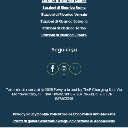
Stazioni di Ricarica Milano
Stazioni di Ricarica Roma
Stazioni di Ricarica Venezia
Stazioni di Ricarica Bologna
Stazioni di Ricarica Torino
Stazioni di Ricarica Firenze
Seguici su
Tutti i diritti riservati @ 2025 Powy a brand by TheF Charging S.r.l. Via
Montevecchio, 11 | P.IVA 11949270018 – SDI RR66BDG – CIF/NIF:
B67803395
Privacy Policy
Cookie Policy
Codice Etico
Policy Anti-Molestie
Parità di genere
Whistleblowing
Dichiarazione di Accessibilità