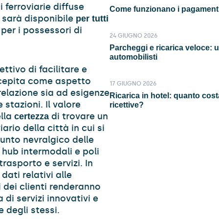
 ferroviarie diffuse
Come funzionano i pagamenti 
rk sarà disponibile
per tutti
 per i possessori di
24 GIUGNO 2026
Parcheggi e ricarica veloce: u
automobilisti
ttivo di facilitare e
oncepita come aspetto
17 GIUGNO 2026
relazione sia ad esigenze
Ricarica in hotel: quanto cost
 stazioni. Il valore
ricettive?
ella
di trovare un
certezza
ario della città in cui si
punto nevralgico delle
 hub intermodali e poli
trasporto e servizi. In
dati relativi alle
i dei clienti renderanno
di servizi innovativi e
 degli stessi.