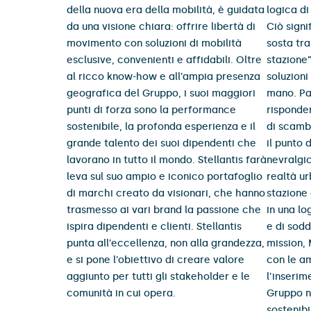
della nuova era della mobilità, è guidata
logica di
da una visione chiara: offrire libertà di
Ciò signi
movimento con soluzioni di mobilità
sosta tr
esclusive, convenienti e affidabili. Oltre
stazione”
al ricco know-how e all’ampia presenza
soluzioni
geografica del Gruppo, i suoi maggiori
mano. Pa
punti di forza sono la performance
risponde
sostenibile, la profonda esperienza e il
di scambi
grande talento dei suoi dipendenti che
il punto 
lavorano in tutto il mondo. Stellantis farà
nevralgi
leva sul suo ampio e iconico portafoglio
realtà ur
di marchi creato da visionari, che hanno
stazione 
trasmesso ai vari brand la passione che
in una lo
ispira dipendenti e clienti. Stellantis
e di sodd
punta all’eccellenza, non alla grandezza,
mission, 
e si pone l’obiettivo di creare valore
con le am
aggiunto per tutti gli stakeholder e le
l’inserim
comunità in cui opera.
Gruppo ne
sostenibi