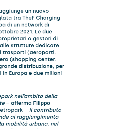
 aggiunge un nuovo
iglata tra TheF Charging
opa di un network di
ottobre 2021. Le due
roprietari o gestori di
 alle strutture dedicate
i trasporti (aeroporti,
ibero (shopping center,
a grande distribuzione, per
i in Europa e due milioni
opark nell’ambito della
te
– afferma
Filippo
Metropark –
Il contributo
tende al raggiungimento
a mobilità urbana, nel