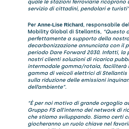
quale le stazioni ferroviarie ricoprono
servizio di cittadini, pendolari e turisti”
Per
, responsabile de
Anne-Lise Richard
Mobility Global di Stellantis,
“Questo a
perfettamente a supporto della nostra
decarbonizzazione annunciata con il p
periodo Dare Forward 2030. Infatti, la po
nostri clienti soluzioni di ricarica pubb
intermodale gomma/rotaia, faciliterà l
gamma di veicoli elettrici di Stellanti
sulla riduzione delle emissioni inquinan
dell’ambiente”.
“È per noi motivo di grande orgoglio a
Gruppo FS all’interno del network di ri
che stiamo sviluppando. Siamo certi che
giocheranno un ruolo chiave nel favorir