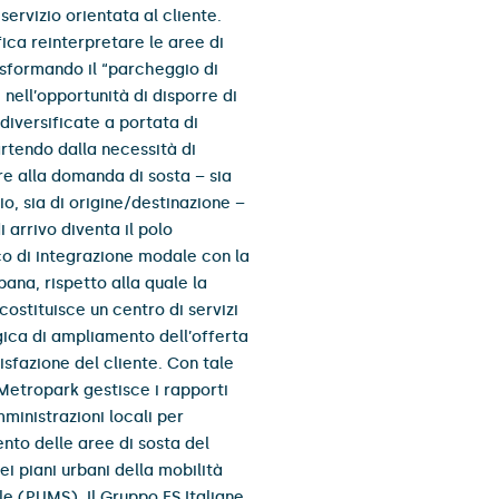
 servizio orientata al cliente.
fica reinterpretare le aree di
asformando il “parcheggio di
 nell’opportunità di disporre di
 diversificate a portata di
rtendo dalla necessità di
re alla domanda di sosta – sia
o, sia di origine/destinazione –
di arrivo diventa il polo
co di integrazione modale con la
bana, rispetto alla quale la
costituisce un centro di servizi
gica di ampliamento dell’offerta
isfazione del cliente. Con tale
Metropark gestisce i rapporti
ministrazioni locali per
ento delle aree di sosta del
i piani urbani della mobilità
le (PUMS). Il Gruppo FS Italiane