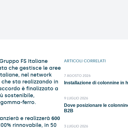
 Gruppo FS Italiane
ARTICOLI CORRELATI
ata che gestisce le aree
italiane, nel network
7 AGOSTO 2026
i che sta realizzando in
Installazione di colonnine in h
’accordo è finalizzato a
iù sostenibile,
9 LUGLIO 2026
à gomma-ferro.
Dove posizionare le colonnine
B2B
anzierà e realizzerà
600
100% rinnovabile, in 50
3 LUGLIO 2026