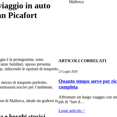
Mallorca
viaggio in auto
an Picafort
ggia è la protagonista, sono
ARTICOLI CORRELATI
acanze familiari, spesso presenta
ge, riducendo le opzioni di trasporto
23 Luglio 2026
Quanto tempo serve per ric
mezzo di trasporto preferito,
completa
emissioni nocive per l’ambiente,
Affrontare un lungo viaggio con un’a
oni di Mallorca, ideale da godersi in
più di “fare il…
Leggi articolo >
 e borghi storici