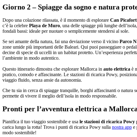
Giorno 2 – Spiagge da sogno e natura prot
Dopo una colazione rilassata, è il momento di esplorare
Can Picafort 
c’è la celebre
Playa de Muro
, una delle spiagge più lunghe dell’isola,
fondali bassi: ideale per nuotare o semplicemente stendersi al sole.
Se sei amante della natura, fai una deviazione verso il vicino
Parco N
zone umide più importanti delle Baleari. Qui puoi passeggiare o pedala
decine di specie di uccelli in un habitat protetto. Un’esperienza perfet
l’ambiente in modo autentico.
Questo itinerario dimostra che esplorare Mallorca in
auto elettrica
è n
pratico, comodo e affascinante. Le stazioni di ricarica Powy, posizionat
viaggio fluido, senza ansie da autonomia.
Che tu sia in cerca di spiagge tranquille, borghi affascinanti o natura 
permette di vivere il meglio dell’isola in modo responsabile.
Pronti per l’avventura elettrica a Mallorc
Pianifica il tuo viaggio sostenibile e usa
le stazioni di ricarica Powy
p
carica lungo la rotta! Trova i punti di ricarica Powy sulla
nostra app
e 
modo sostenibile!