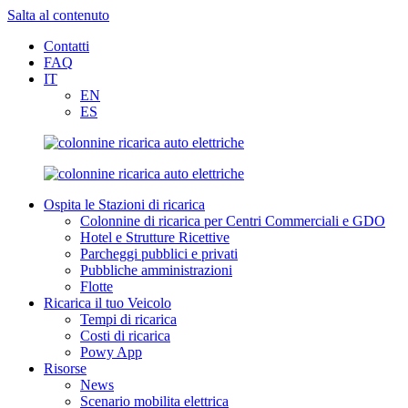
Salta al contenuto
Contatti
FAQ
IT
EN
ES
Ospita le Stazioni di ricarica
Colonnine di ricarica per Centri Commerciali e GDO
Hotel e Strutture Ricettive
Parcheggi pubblici e privati
Pubbliche amministrazioni
Flotte
Ricarica il tuo Veicolo
Tempi di ricarica
Costi di ricarica
Powy App
Risorse
News
Scenario mobilita elettrica