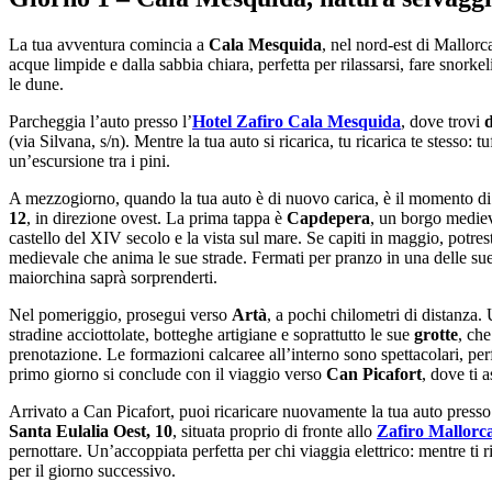
La tua avventura comincia a
Cala Mesquida
, nel nord-est di Mallorc
acque limpide e dalla sabbia chiara, perfetta per rilassarsi, fare snor
le dune.
Parcheggia l’auto presso l’
Hotel Zafiro Cala Mesquida
, dove trovi
d
(via Silvana, s/n). Mentre la tua auto si ricarica, tu ricarica te stesso: tu
un’escursione tra i pini.
A mezzogiorno, quando la tua auto è di nuovo carica, è il momento di 
12
, in direzione ovest. La prima tappa è
Capdepera
, un borgo mediev
castello del XIV secolo e la vista sul mare. Se capiti in maggio, potres
medievale che anima le sue strade. Fermati per pranzo in una delle sue
maiorchina saprà sorprenderti.
Nel pomeriggio, prosegui verso
Artà
, a pochi chilometri di distanza. 
stradine acciottolate, botteghe artigiane e soprattutto le sue
grotte
, che
prenotazione. Le formazioni calcaree all’interno sono spettacolari, per
primo giorno si conclude con il viaggio verso
Can Picafort
, dove ti a
Arrivato a Can Picafort, puoi ricaricare nuovamente la tua auto presso
Santa Eulalia Oest, 10
, situata proprio di fronte allo
Zafiro Mallorc
pernottare. Un’accoppiata perfetta per chi viaggia elettrico: mentre ti ril
per il giorno successivo.