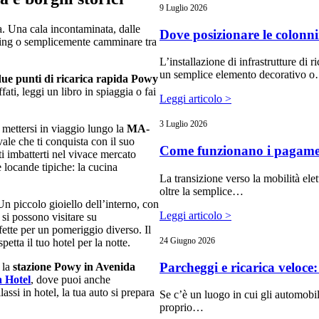
9 Luglio 2026
a. Una cala incontaminata, dalle
Dove posizionare le colonni
keling o semplicemente camminare tra
L’installazione di infrastrutture di ri
un semplice elemento decorativo 
ue punti di ricarica rapida Powy
ffati, leggi un libro in spiaggia o fai
Leggi articolo >
3 Luglio 2026
mettersi in viaggio lungo la
MA-
ale che ti conquista con il suo
Come funzionano i pagamen
ti imbatterti nel vivace mercato
 locande tipiche: la cucina
La transizione verso la mobilità el
oltre la semplice…
Un piccolo gioiello dell’interno, con
Leggi articolo >
 si possono visitare su
fette per un pomeriggio diverso. Il
24 Giugno 2026
spetta il tuo hotel per la notte.
Parcheggi e ricarica veloce:
 la
stazione Powy in Avenida
a Hotel
, dove puoi anche
assi in hotel, la tua auto si prepara
Se c’è un luogo in cui gli automobili
proprio…