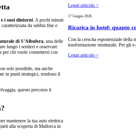
Leggi articolo >
etta
17 Giugno 2026
e i suoi dintorni
. A pochi minuti
 caratterizzata da sabbia fine e
Ricarica in hotel: quanto co
Con la crescita esponenziale della mob
aturale di S’Albufera
, una delle
trasformazione strutturale. Per gli 
re lungo i sentieri e osservare
ta per chi vuole connettersi con
Leggi articolo >
on solo possibile, ma anche
e in punti strategici, rendono il
selvaggia, questo percorso ti
a?
er mantenere la tua auto elettrica
parti alla scoperta di Mallorca in