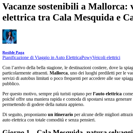
Vacanze sostenibili a Mallorca: 
elettrica tra Cala Mesquida e C
Rosilde Paga
Pianificazione di Viaggio in Auto Elettrica
Powy
Veicoli elettrici
Con l’arrivo della bella stagione, le destinazioni costiere, dove la spia
particolarmente attraenti.
Mallorca
, uno dei luoghi prediletti per le v
servizi di autobus limitati o poco frequenti per accedere alle sue spiag
pubblico.
Per questo motivo, sempre più turisti optano per
l’auto elettrica
come 
poiché offre una maniera rapida e comoda di spostarsi senza generare 
permettendo di godere della natura appieno.
Di seguito, proponiamo
un itinerario
per alcune delle migliori attrazi
auto elettrica con totale comodità e senza pensieri.
Giorno 1 – Cala Mesquida, natura selvaggia