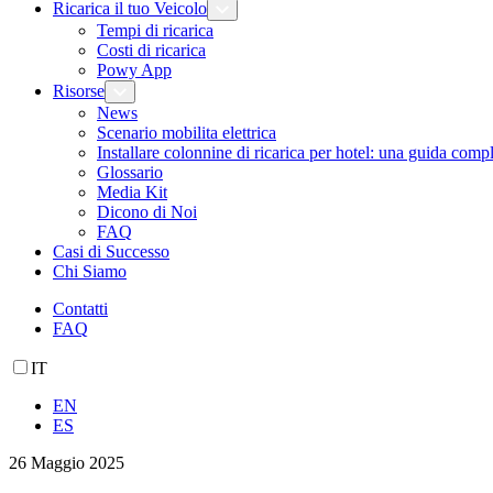
Ricarica il tuo Veicolo
Tempi di ricarica
Costi di ricarica
Powy App
Risorse
News
Scenario mobilita elettrica
Installare colonnine di ricarica per hotel: una guida comp
Glossario
Media Kit
Dicono di Noi
FAQ
Casi di Successo
Chi Siamo
Contatti
FAQ
IT
EN
ES
26 Maggio 2025