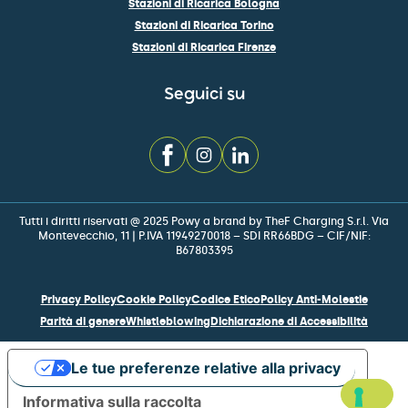
Stazioni di Ricarica Bologna
Stazioni di Ricarica Torino
Stazioni di Ricarica Firenze
Seguici su
Tutti i diritti riservati @ 2025 Powy a brand by TheF Charging S.r.l. Via
Montevecchio, 11 | P.IVA 11949270018 – SDI RR66BDG – CIF/NIF:
B67803395
Privacy Policy
Cookie Policy
Codice Etico
Policy Anti-Molestie
Parità di genere
Whistleblowing
Dichiarazione di Accessibilità
Le tue preferenze relative alla privacy
Informativa sulla raccolta