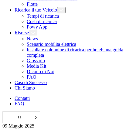
Flotte
Ricarica il tuo Veicolo
Tempi di ricarica
Costi di ricarica
Powy App
Risorse
News
Scenario mobilita elettrica
Installare colonnine di ricarica per hotel: una guida
completa
Glossario
Media Kit
Dicono di Noi
FAQ
Casi di Successo
Chi Siamo
Contatti
FAQ
IT
09 Maggio 2025