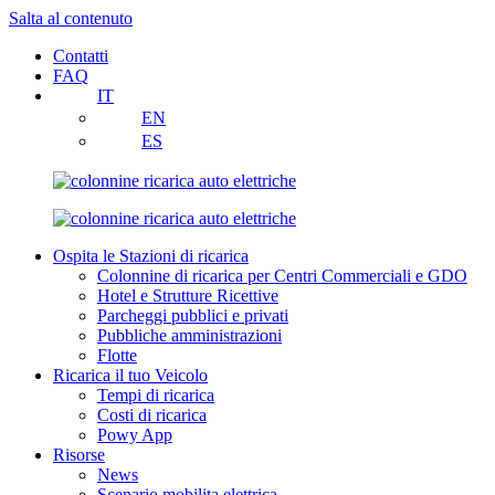
Salta al contenuto
Contatti
FAQ
IT
EN
ES
Ospita le Stazioni di ricarica
Colonnine di ricarica per Centri Commerciali e GDO
Hotel e Strutture Ricettive
Parcheggi pubblici e privati
Pubbliche amministrazioni
Flotte
Ricarica il tuo Veicolo
Tempi di ricarica
Costi di ricarica
Powy App
Risorse
News
Scenario mobilita elettrica