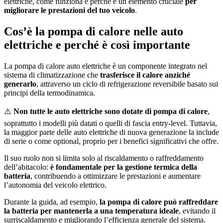
elettriche, come funziona e perché è un elemento cruciale
per
migliorare le prestazioni del tuo veicolo
.
Cos’è la pompa di calore nelle auto
elettriche e perché è così importante
La pompa di calore auto elettriche è un componente integrato nel
sistema di climatizzazione che
trasferisce il calore anziché
generarlo
, attraverso un ciclo di refrigerazione reversibile basato sui
principi della termodinamica.
⚠️
Non tutte le auto elettriche sono dotate di pompa di calore
,
soprattutto i modelli più datati o quelli di fascia entry-level. Tuttavia,
la maggior parte delle auto elettriche di nuova generazione la include
di serie o come optional, proprio per i benefici significativi che offre.
Il suo ruolo non si limita solo al riscaldamento o raffreddamento
dell’abitacolo:
è fondamentale per la gestione termica della
batteria
, contribuendo a ottimizzare le prestazioni e aumentare
l’autonomia del veicolo elettrico.
Durante la guida, ad esempio,
la pompa di calore può raffreddare
la batteria per mantenerla a una temperatura ideale
, evitando il
surriscaldamento e migliorando l’efficienza generale del sistema.