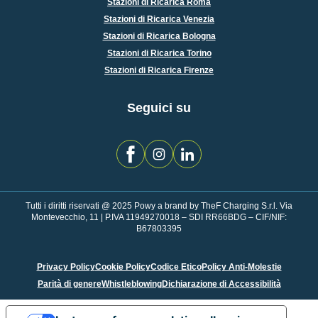
Stazioni di Ricarica Roma
Stazioni di Ricarica Venezia
Stazioni di Ricarica Bologna
Stazioni di Ricarica Torino
Stazioni di Ricarica Firenze
Seguici su
Tutti i diritti riservati @ 2025 Powy a brand by TheF Charging S.r.l. Via
Montevecchio, 11 | P.IVA 11949270018 – SDI RR66BDG – CIF/NIF:
B67803395
Privacy Policy
Cookie Policy
Codice Etico
Policy Anti-Molestie
Parità di genere
Whistleblowing
Dichiarazione di Accessibilità