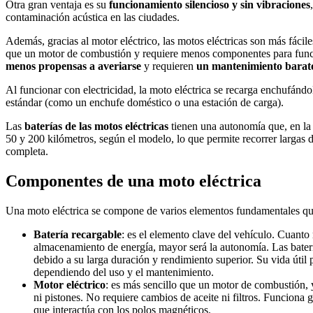
Otra gran ventaja es su
funcionamiento silencioso y sin vibraciones
contaminación acústica en las ciudades.
Además, gracias al motor eléctrico, las motos eléctricas son más fácil
que un motor de combustión y requiere menos componentes para funci
menos propensas a averiarse
y requieren
un mantenimiento barato 
Al funcionar con electricidad, la moto eléctrica se recarga enchufándo
estándar (como un enchufe doméstico o una estación de carga).
Las
baterías de las motos eléctricas
tienen una autonomía que, en la 
50 y 200 kilómetros, según el modelo, lo que permite recorrer largas d
completa.
Componentes de una moto eléctrica
Una moto eléctrica se compone de varios elementos fundamentales qu
Batería recargable
: es el elemento clave del vehículo. Cuanto
almacenamiento de energía, mayor será la autonomía. Las baterí
debido a su larga duración y rendimiento superior. Su vida útil 
dependiendo del uso y el mantenimiento.
Motor eléctrico
: es más sencillo que un motor de combustión, y
ni pistones. No requiere cambios de aceite ni filtros. Funciona g
que interactúa con los polos magnéticos.