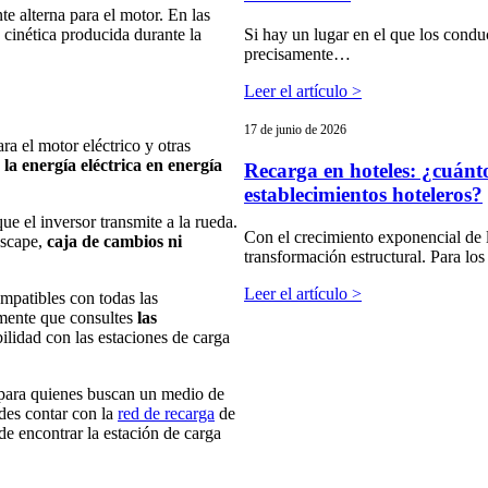
nte alterna para el motor. En las
 cinética producida durante la
Si hay un lugar en el que los condu
precisamente…
Leer el artículo >
17 de junio de 2026
a el motor eléctrico y otras
e
la energía eléctrica en energía
Recarga en hoteles: ¿cuánto
establecimientos hoteleros?
ue el inversor transmite a la rueda.
Con el crecimiento exponencial de l
escape,
caja de cambios ni
transformación estructural. Para lo
Leer el artículo >
ompatibles con todas las
amente que consultes
las
lidad con las estaciones de carga
ara quienes buscan un medio de
des contar con la
red de recarga
de
e encontrar la estación de carga