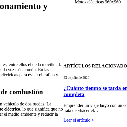
Motos eléctricas 960x960
cionamiento y
res, entre ellos el de la movilidad.
ARTÍCULOS RELACIONADO
 cada vez más común. En las
eléctricas
para evitar el tráfico y
23 de julio de 2026
¿Cuánto tiempo se tarda en 
o de combustión
completa
un vehículo de dos ruedas. La
Emprender un viaje largo con un co
e eléctrico
, lo que significa que no
trata de «hacer el…
er el medio ambiente y reducir la
Leer el artículo >