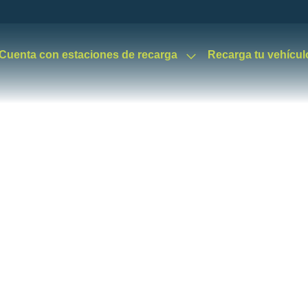
Cuenta con estaciones de recarga
Recarga tu vehícul
Powy
Noticias del mundo de la movilidad eléctrica