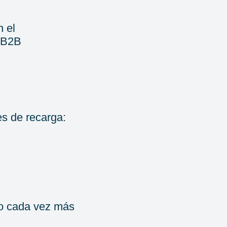
n el
a B2B
s de recarga:
io cada vez más