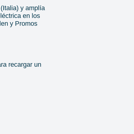
talia) y amplía
éctrica en los
Glen y Promos
ra recargar un
 oficinas y