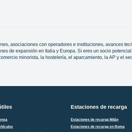
centros comerciales: por qué son convenie
Leer el artículo >
es, asociaciones con operadores e instituciones, avances tecno
nes de expansión en Italia y Europa. Si eres un socio potencial,
mercio minorista, la hostelería, el aparcamiento, la AP y el sec
tiles
Estaciones de recarga
rensa
Estaciones de recarga Milán
ehículos
Estaciones de recarga en Roma