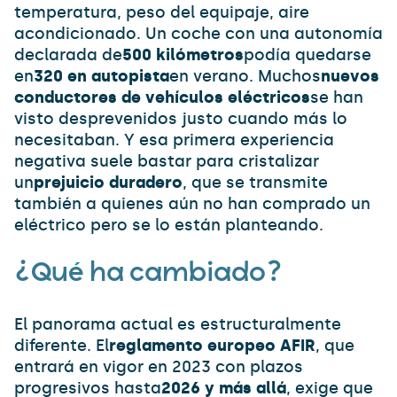
temperatura, peso del equipaje, aire
acondicionado. Un coche con una autonomía
declarada de
500 kilómetros
podía quedarse
en
320 en autopista
en verano. Muchos
nuevos
conductores de vehículos eléctricos
se han
visto desprevenidos justo cuando más lo
necesitaban. Y esa primera experiencia
negativa suele bastar para cristalizar
un
prejuicio duradero
, que se transmite
también a quienes aún no han comprado un
eléctrico pero se lo están planteando.
¿Qué ha cambiado?
El panorama actual es estructuralmente
diferente. El
reglamento europeo AFIR
, que
entrará en vigor en 2023 con plazos
progresivos hasta
2026 y más allá
, exige que