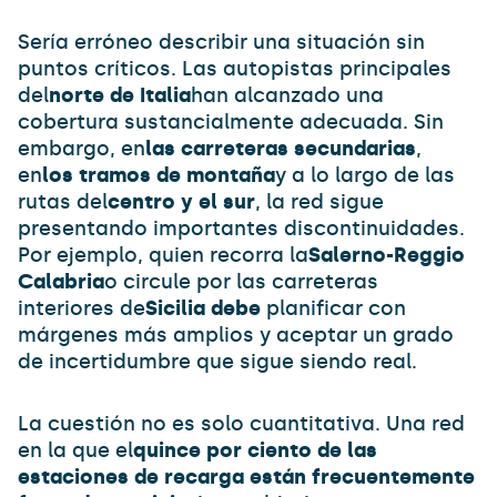
Sería erróneo describir una situación sin
puntos críticos. Las autopistas principales
del
norte de Italia
han alcanzado una
cobertura sustancialmente adecuada. Sin
embargo, en
las carreteras secundarias
,
en
los tramos de montaña
y a lo largo de las
rutas del
centro y el sur
, la red sigue
presentando importantes discontinuidades.
Por ejemplo, quien recorra la
Salerno-Reggio
Calabria
o circule por las carreteras
interiores de
Sicilia debe
planificar con
márgenes más amplios y aceptar un grado
de incertidumbre que sigue siendo real.
La cuestión no es solo cuantitativa. Una red
en la que el
quince por ciento de las
estaciones de recarga están frecuentemente