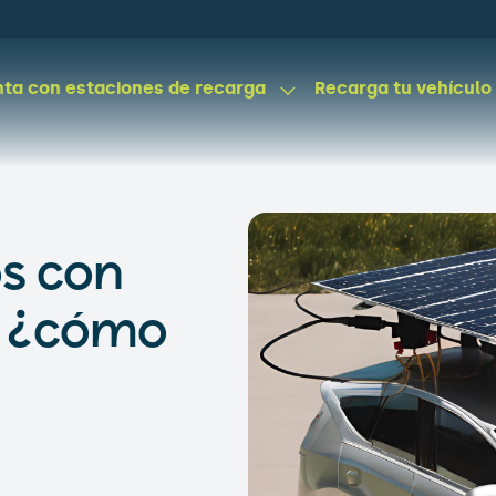
ta con estaciones de recarga
Recarga tu vehículo
os con
: ¿cómo