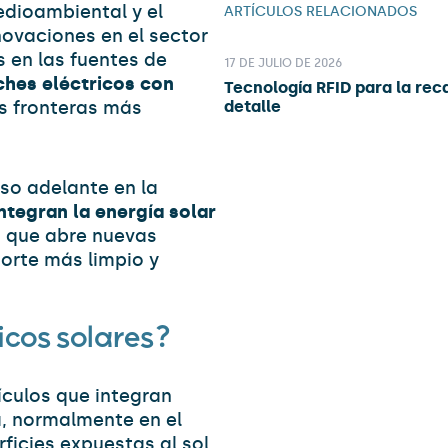
edioambiental y el
ARTÍCULOS RELACIONADOS
nnovaciones en el sector
 en las fuentes de
17 DE JULIO DE 2026
ches eléctricos con
Tecnología RFID para la rec
s fronteras más
detalle
so adelante en la
ntegran la energía solar
o que abre nuevas
porte más limpio y
icos solares?
culos que integran
a, normalmente en el
ficies expuestas al sol.