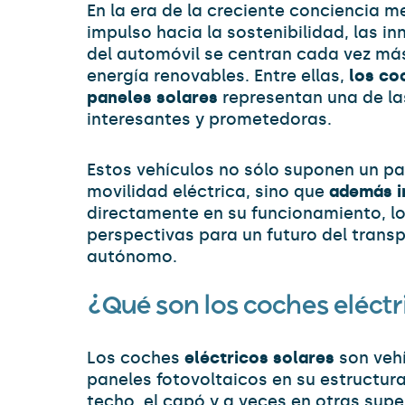
En la era de la creciente conciencia m
impulso hacia la sostenibilidad, las i
del automóvil se centran cada vez más
energía renovables. Entre ellas,
los co
paneles solares
representan una de la
interesantes y prometedoras.
Estos vehículos no sólo suponen un pa
movilidad eléctrica, sino que
además i
directamente en su funcionamiento, l
perspectivas para un futuro del trans
autónomo.
¿Qué son los coches eléctr
Los coches
eléctricos solares
son vehí
paneles fotovoltaicos en su estructur
techo, el capó y a veces en otras super