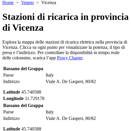
Home
>
Veneto
>
Vicenza
Stazioni di ricarica in
provincia
di Vicenza
Esplora la mappa delle stazioni di ricarica elettrica nella provincia di
Vicenza. Clicca su ogni punto per visualizzare la potenza, il tipo di
presa e l’indirizzo. Per controllare la disponibilità in tempo reale
delle colonnine, scarica l’app
Powy Charge
.
Bassano del Grappa
Paese
Italy
Indirizzo
Viale A. De Gasperi, 80/82
Latitude
45.740588
Longitude
11.729178
Bassano del Grappa
Paese
Italy
Indirizzo
Viale A. De Gasperi, 80/82
Latitude
45.740588