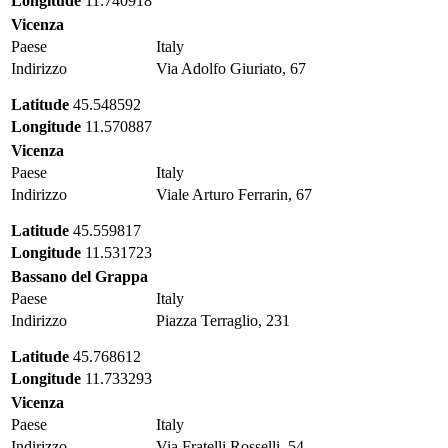
Longitude
11.740918
Vicenza
Paese
Italy
Indirizzo
Via Adolfo Giuriato, 67
Latitude
45.548592
Longitude
11.570887
Vicenza
Paese
Italy
Indirizzo
Viale Arturo Ferrarin, 67
Latitude
45.559817
Longitude
11.531723
Bassano del Grappa
Paese
Italy
Indirizzo
Piazza Terraglio, 231
Latitude
45.768612
Longitude
11.733293
Vicenza
Paese
Italy
Indirizzo
Via Fratelli Rosselli, 54