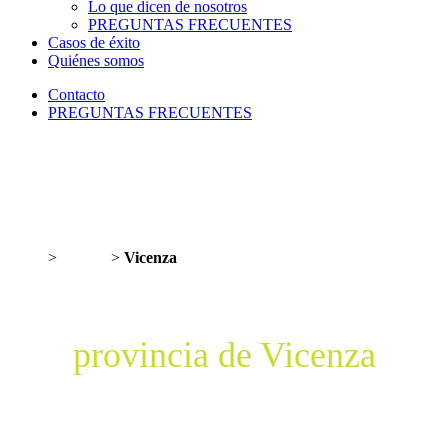
Lo que dicen de nosotros
PREGUNTAS FRECUENTES
Casos de éxito
Quiénes somos
Contacto
PREGUNTAS FRECUENTES
ES
IT
EN
Inicio
>
Véneto
>
Vicenza
Estaciones de recarga en la
provincia de Vicenza
Explora el mapa de estaciones de carga eléctricas de la provincia de
Vicenza. Haz clic en cada punto para ver la potencia, el tipo de enchufe y la
dirección. Para comprobar la disponibilidad en tiempo real de las columnas,
descarga la app
Powy Charge
.