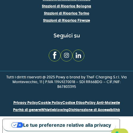
Stazioni di Ricarica Bologna
Stazioni di Ricarica Torino
Stazioni di Ricarica Firenze
Seguici su
Tutti i diritti riservati @ 2025 Powy a brand by TheF Charging S.r.l. Via
Montevecchio, 11 | P.IVA 11949270018 – SDI RR66BDG – CIF/NIF:
B67803395
Privacy Policy
Cookie Policy
Codice Etico
Policy Anti-Molestie
Parità di genere
Whistleblowing
Dichiarazione di Accessibilità
Le tue preferenze relative alla privacy