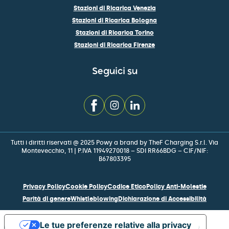
Stazioni di Ricarica Venezia
Stazioni di Ricarica Bologna
Stazioni di Ricarica Torino
Stazioni di Ricarica Firenze
Seguici su
Tutti i diritti riservati @ 2025 Powy a brand by TheF Charging S.r.l. Via
Montevecchio, 11 | P.IVA 11949270018 – SDI RR66BDG – CIF/NIF:
B67803395
Privacy Policy
Cookie Policy
Codice Etico
Policy Anti-Molestie
Parità di genere
Whistleblowing
Dichiarazione di Accessibilità
Le tue preferenze relative alla privacy