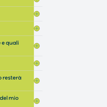
 e quali
o resterà
 del mio