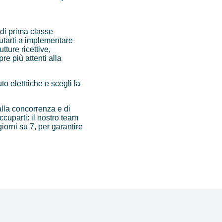
a di prima classe
iutarti a implementare
tture ricettive,
re più attenti alla
to elettriche e scegli la
alla concorrenza e di
ccuparti: il nostro team
giorni su 7, per garantire