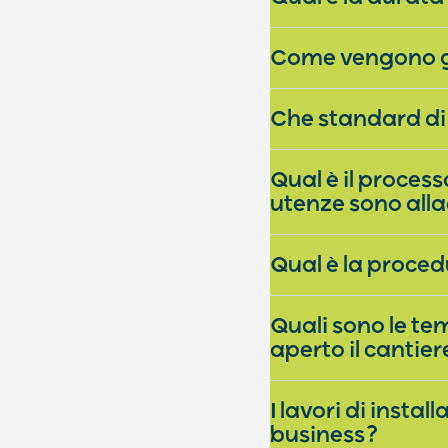
Come vengono gest
Che standard di
Qual è il proces
utenze sono all
Qual è la proce
Quali sono le te
aperto il cantier
I lavori di insta
business?