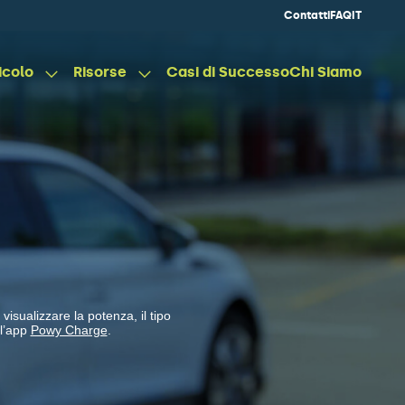
Contatti
FAQ
IT
icolo
Risorse
Casi di Successo
Chi Siamo
visualizzare la potenza, il tipo
 l’app
Powy Charge
.