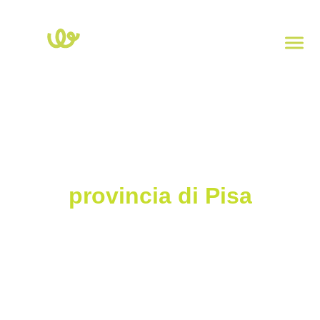
Home
>
Toscana
>
Pisa
Stazioni di ricarica in
provincia di Pisa
Esplora la mappa delle stazioni di ricarica elettrica nella provincia
di Pisa. Clicca su ogni punto per visualizzare la potenza, il tipo di
presa e l’indirizzo. Per controllare la disponibilità in tempo reale
delle colonnine, scarica l’app
Powy Charge
.