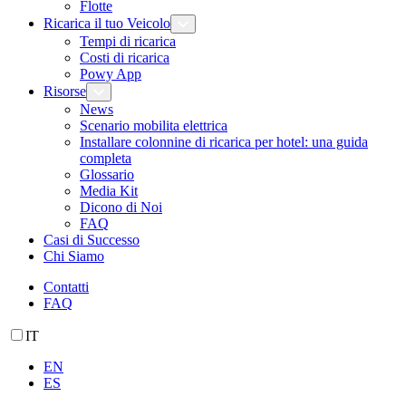
Flotte
Ricarica il tuo Veicolo
Tempi di ricarica
Costi di ricarica
Powy App
Risorse
News
Scenario mobilita elettrica
Installare colonnine di ricarica per hotel: una guida
completa
Glossario
Media Kit
Dicono di Noi
FAQ
Casi di Successo
Chi Siamo
Contatti
FAQ
IT
EN
ES