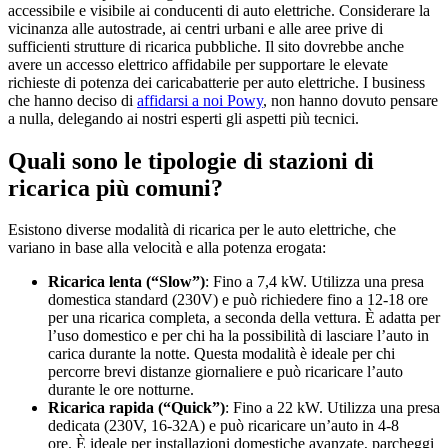
accessibile e visibile ai conducenti di auto elettriche. Considerare la
vicinanza alle autostrade, ai centri urbani e alle aree prive di
sufficienti strutture di ricarica pubbliche. Il sito dovrebbe anche
avere un accesso elettrico affidabile per supportare le elevate
richieste di potenza dei caricabatterie per auto elettriche. I business
che hanno deciso di
affidarsi a noi Powy
, non hanno dovuto pensare
a nulla, delegando ai nostri esperti gli aspetti più tecnici.
Quali sono le tipologie di stazioni di
ricarica più comuni?
Esistono diverse modalità di ricarica per le auto elettriche, che
variano in base alla velocità e alla potenza erogata:
Ricarica lenta (“Slow”)
: Fino a 7,4 kW. Utilizza una presa
domestica standard (230V) e può richiedere fino a 12-18 ore
per una ricarica completa, a seconda della vettura. È adatta per
l’uso domestico e per chi ha la possibilità di lasciare l’auto in
carica durante la notte. Questa modalità è ideale per chi
percorre brevi distanze giornaliere e può ricaricare l’auto
durante le ore notturne.
Ricarica rapida (“Quick”)
: Fino a 22 kW. Utilizza una presa
dedicata (230V, 16-32A) e può ricaricare un’auto in 4-8
ore. È ideale per installazioni domestiche avanzate, parcheggi