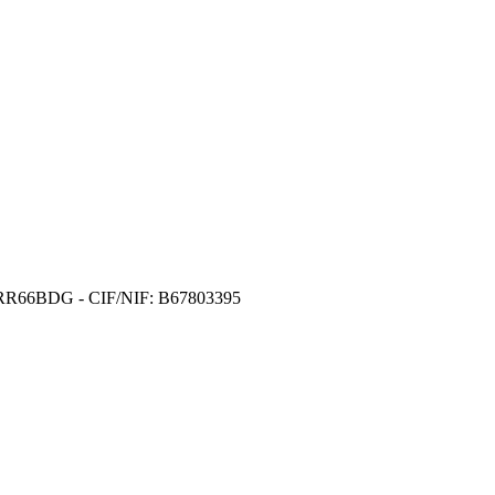
DI RR66BDG - CIF/NIF: B67803395