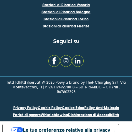
Stazioni di Ricarica Venezia
Stazioni di Ricarica Bologna
Stazioni di Ricarica Torino
Stazioni di Ricarica Firenze
Seguici su
Tutti i diritti riservati @ 2025 Powy a brand by TheF Charging S.r.l. Via
Montevecchio, 11 | P.IVA 11949270018 – SDI RR66BDG – CIF/NIF:
B67803395
Privacy Policy
Cookie Policy
Codice Etico
Policy Anti-Molestie
Parità di genere
Whistleblowing
Dichiarazione di Accessibilità
Le tue preferenze relative alla privacy