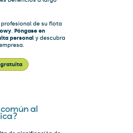
s beneficios a largo
 profesional de su flota
Powy
.
Póngase en
lta personal
y descubra
 empresa.
 gratuita
s común al
rica?