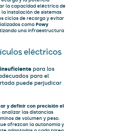
r la capacidad eléctrica de
 la instalación de sistemas
os ciclos de recarga y evitar
cializados como
Powy
tizando una infraestructura
culos eléctricos
insuficiente
para los
nadecuados para el
ortada puede perjudicar
car y definir con precisión el
analizar las distancias
rminos de volumen y peso.
que ofrezcan la autonomía y
nte adaptadas a cada tarea