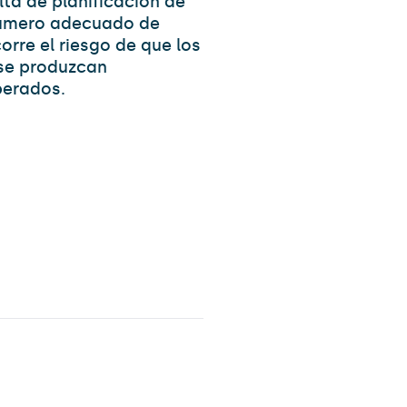
alta de planificación de
 número adecuado de
orre el riesgo de que los
 se produzcan
perados.