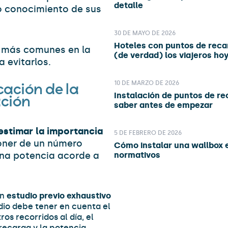
detalle
o conocimiento de sus
30 DE MAYO DE 2026
Hoteles con puntos de reca
s más comunes en la
(de verdad) los viajeros hoy
a evitarlos.
10 DE MARZO DE 2026
icación de la
Instalación de puntos de re
ación
saber antes de empezar
estimar la importancia
5 DE FEBRERO DE 2026
poner de un número
Cómo instalar una wallbox e
na potencia acorde a
normativos
un
estudio previo exhaustivo
dio debe tener en cuenta el
os recorridos al día, el
 recarga y la potencia