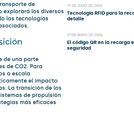
transporte de
17 DE JULIO DE 2026
o explorará los diversos
Tecnología RFID para la rec
do las tecnologías
detalle
 asociados.
21 DE MAYO DE 2026
sición
El código QR en la recarga e
seguridad
e de una parte
les de CO2. Para
dos a escala
sticamente el impacto
s. La transición de los
sistemas de propulsión
rategias más eficaces