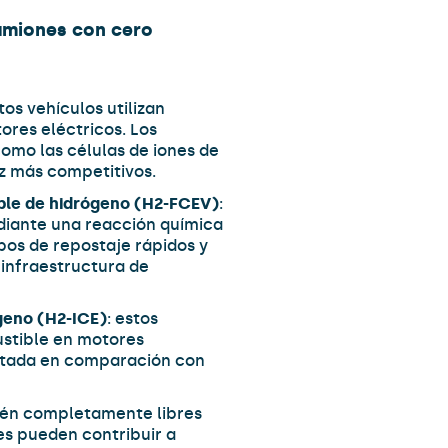
amiones con cero
stos vehículos utilizan
ores eléctricos. Los
como las células de iones de
ez más competitivos.
ible de hidrógeno (H2-FCEV)
:
diante una reacción química
pos de repostaje rápidos y
infraestructura de
geno (H2-ICE)
: estos
ustible en motores
mitada en comparación con
tén completamente libres
es pueden contribuir a