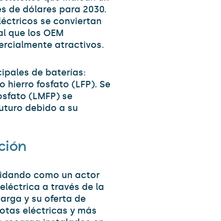
es de dólares para 2030.
éctricos se conviertan
al que los OEM
ercialmente atractivos.
cipales de baterías:
 hierro fosfato (LFP). Se
osfato (LMFP) se
futuro debido a su
ción
lidando como un actor
eléctrica a través de la
arga y su oferta de
lotas eléctricas y más