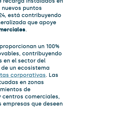
e recarga instalados en
0 nuevos puntos
024, está contribuyendo
neralizada que apoye
merciales
.
 proporcionan un 100%
ovables, contribuyendo
 en el sector del
n de un ecosistema
otas corporativas
. Las
ituadas en zonas
amientos de
 centros comerciales,
las empresas que deseen