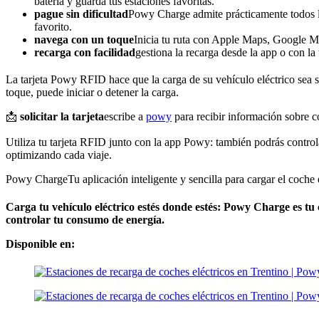
batería y guarda tus estaciones favoritas.
pague sin dificultad
Powy Charge admite prácticamente todos l
favorito.
navega con un toque
Inicia tu ruta con Apple Maps, Google 
recarga con facilidad
gestiona la recarga desde la app o con la
La tarjeta Powy RFID hace que la carga de su vehículo eléctrico sea s
toque, puede iniciar o detener la carga.
📩
solicitar la tarjeta
escribe a
powy
para recibir información sobre 
Utiliza tu tarjeta RFID junto con la app Powy: también podrás control
optimizando cada viaje.
Powy Charge
Tu aplicación inteligente y sencilla para cargar el coche 
Carga tu vehículo eléctrico estés donde estés: Powy Charge es tu 
controlar tu consumo de energía.
Disponible en: