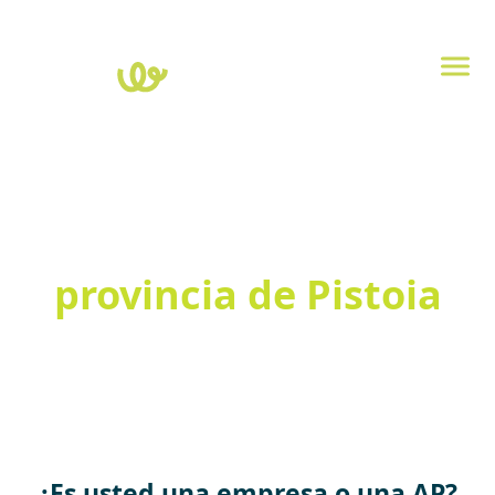
Inicio
>
Toscana
>
Pistoia
Estaciones de carga en
la
provincia de Pistoia
Explora el mapa de estaciones de carga eléctricas de la provincia
de Pistoia. Haz clic en cada punto para ver la potencia, el tipo de
enchufe y la dirección. Para comprobar la disponibilidad en
tiempo real de las columnas, descarga la app
Powy Charge
.
¿Es usted una empresa o una AP?