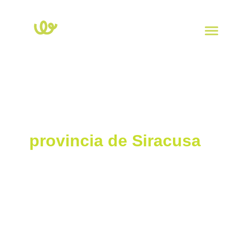
Inicio
>
Sicilia
>
Siracusa
Estaciones de carga en la
provincia de Siracusa
Explora el mapa de estaciones de carga eléctricas de la provincia
de Siracusa. Haz clic en cada punto para ver la potencia, el tipo
de enchufe y la dirección. Para comprobar la disponibilidad en
tiempo real de las columnas, descarga la app
Powy Charge
.