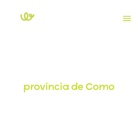
Inicio
>
Lombardía
>
Como
Estaciones de recarga en
la
provincia de Como
Explora el mapa de estaciones de carga eléctrica en la
provincia de Como. Haz clic en cada punto para ver la
potencia, el tipo de enchufe y la dirección. Para
comprobar la disponibilidad en tiempo real de las
columnas, descarga la app
Powy Charge
.