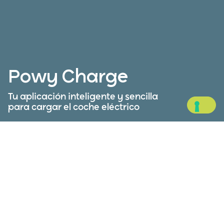
Powy Charge
Tu aplicación inteligente y sencilla
para cargar el coche eléctrico
Carga tu vehículo eléctrico estés donde estés:
Powy Charge es tu compañero de viaje ideal, ya
que te permite planificar rutas, encontrar
estaciones de carga cerca de ti, pagar de forma
segura y controlar tu consumo de energía.
Disponible en: