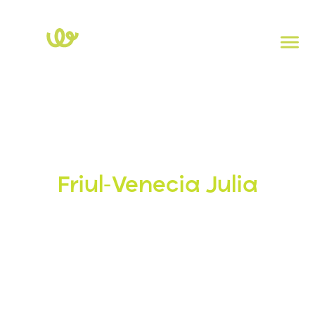
Inicio
>
Friul-Venecia Julia
Estaciones de carga en
Friul-Venecia Julia
La movilidad eléctrica en
Friuli-Venecia Julia
sigue
creciendo, con cada vez más charging stations tu
disposición. Explora nuestro mapa interactivo, encuentra
la estación más cercana y viaja en vehículo eléctrico sin
preocupaciones.