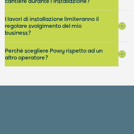
cantiere durante l’installazione?
I lavori di installazione limiteranno il
regolare svolgimento del mio
business?
Perchè scegliere Powy rispetto ad un
altro operatore?