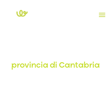
Home
>
Cantabria
>
Cantabria
Stazioni di ricarica in
provincia di Cantabria
Esplora la mappa delle stazioni di ricarica elettrica nella
provincia di Cantabria. Clicca su ogni punto per
visualizzare la potenza, il tipo di presa e l’indirizzo. Per
controllare la disponibilità in tempo reale delle colonnine,
scarica l’app
Powy Charge
.